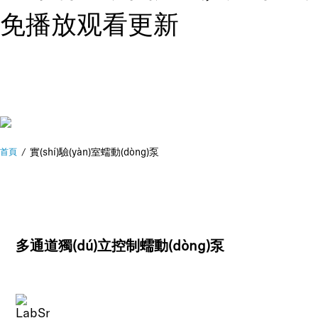
免播放观看更新
實(shí)驗(yàn)室蠕動(dòng)泵
首頁
多通道獨(dú)立控制蠕動(dòng)泵