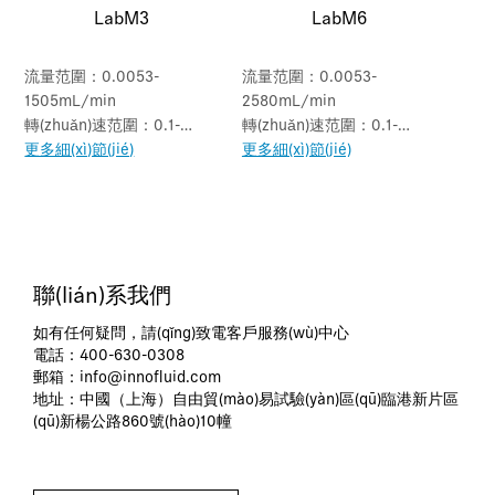
LabM3
LabM6
流量范圍：0.0053-
流量范圍：0.0053-
1505mL/min
2580mL/min
轉(zhuǎn)速范圍：0.1-
轉(zhuǎn)速范圍：0.1-
350rpm
更多細(xì)節(jié)
600rpm
更多細(xì)節(jié)
聯(lián)系我們
如有任何疑問，請(qǐng)致電客戶服務(wù)中心
電話：400-630-0308
郵箱：
info@innofluid.com
地址：中國（上海）自由貿(mào)易試驗(yàn)區(qū)臨港新片區
(qū)新楊公路860號(hào)10幢